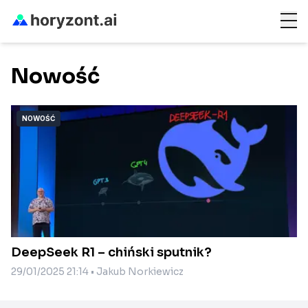
Nowość
NOWOŚĆ
DeepSeek R1 – chiński sputnik?
29/01/2025 21:14
•
Jakub Norkiewicz