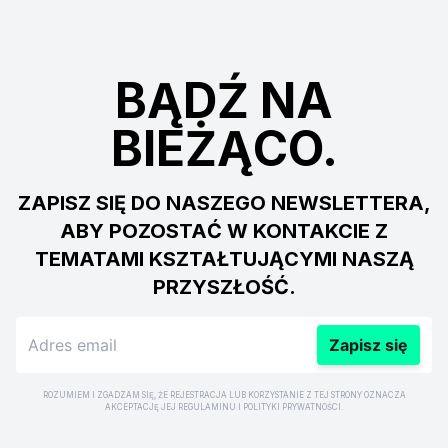
BĄDŹ NA
BIEŻĄCO.
ZAPISZ SIĘ DO NASZEGO NEWSLETTERA,
ABY POZOSTAĆ W KONTAKCIE Z
TEMATAMI KSZTAŁTUJĄCYMI NASZĄ
PRZYSZŁOŚĆ.
Zapisz się
ROZUMIEM I ZGADZAM SIĘ, ŻE REJESTRACJA LUB KORZYSTANIE Z TEJ STRONY OZNACZA
AKCEPTACJĘ JEJ REGULAMINU I POLITYKI PRYWATNOŚCI.