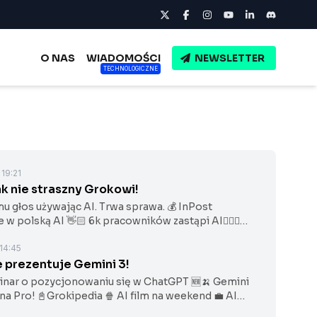
O NAS
WIADOMOŚCI
NEWSLETTER
TECHNOLOGICZNE
 19:21
ak nie straszny Grokowi!
mu głos używając AI. Trwa sprawa. 💰 InPost
 w polską AI 👋🏻 6k pracowników zastąpi AI👨🏻‍⚖️
a prawników 💼 AI oferty pracy
 14:45
 prezentuje Gemini 3!
binar o pozycjonowaniu się w ChatGPT 🆕🍌 Gemini
a Pro! 📓Grokipedia 🍿 AI film na weekend 💼 AI