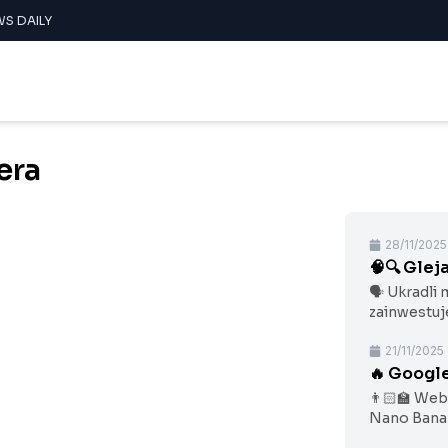
WS DAILY
era
28/11/2025
🧠🔍 Glej
dagaskaru
🗣 Ukradli 
zainwestuje
Kursy AI dl
21/11/2025
🔥 Google
👨🏻‍🏫 We
Nano Banan
praca