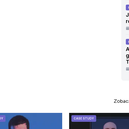
J
r
A
g
T
Zobac
DY
CASE STUDY