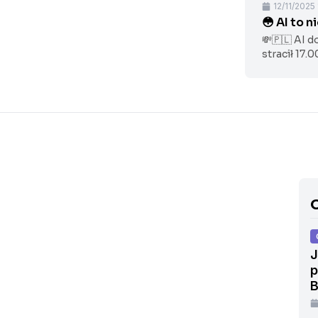
12/11/2025
😳 AI to 
💸🇵🇱 AI d
stracił 17.0
robot huma
O
ński sputnik?
J
/01/2025 21:14
p
B