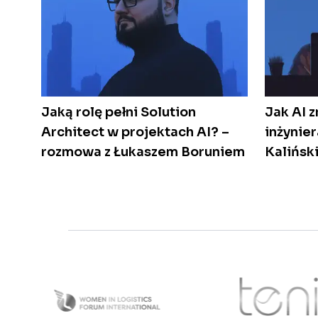
Jaką rolę pełni Solution
Jak AI 
Architect w projektach AI? –
inżynie
rozmowa z Łukaszem Boruniem
Kalińsk