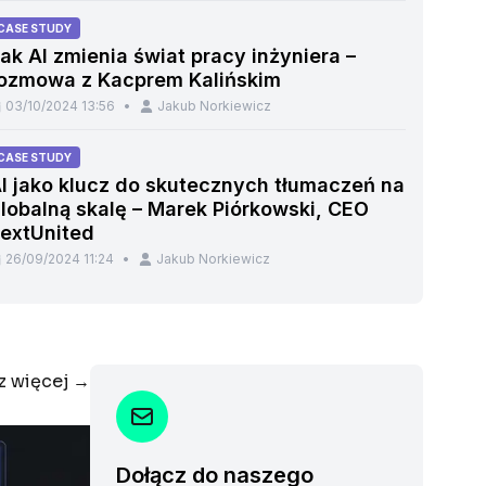
CASE STUDY
ak AI zmienia świat pracy inżyniera –
ozmowa z Kacprem Kalińskim
03/10/2024 13:56
•
Jakub Norkiewicz
CASE STUDY
I jako klucz do skutecznych tłumaczeń na
lobalną skalę – Marek Piórkowski, CEO
extUnited
26/09/2024 11:24
•
Jakub Norkiewicz
z więcej →
Dołącz do naszego