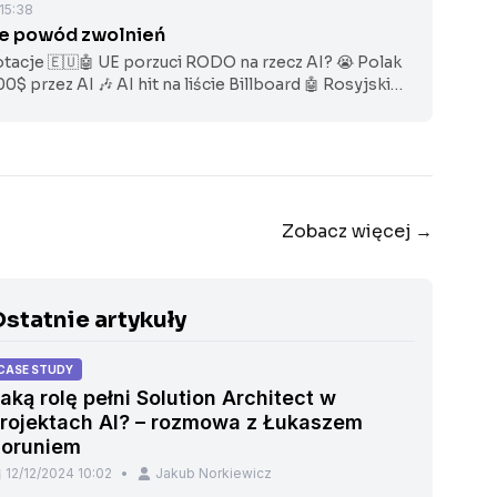
 15:38
nie powód zwolnień
otacje 🇪🇺🤖 UE porzuci RODO na rzecz AI? 😭 Polak
00$ przez AI 🎶 AI hit na liście Billboard 🤖 Rosyjski
noidalny 💼 AI praca
Zobacz więcej →
statnie artykuły
CASE STUDY
aką rolę pełni Solution Architect w
rojektach AI? – rozmowa z Łukaszem
oruniem
12/12/2024 10:02
•
Jakub Norkiewicz