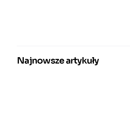
Najnowsze artykuły
DeepSeek R1 – chi
NOWOŚĆ
JAKUB NORKIEWICZ
29